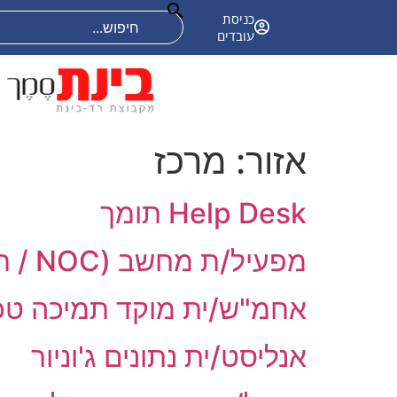
אודות
קריירה
פתרונות טכנולוגיים
כניסת
עובדים
אזור:
מרכז
Help Desk תומך
מפעיל/ת מחשב (NOC / חדר בקרה)
אחמ"ש/ית מוקד תמיכה טכ
אנליסט/ית נתונים ג'וניור