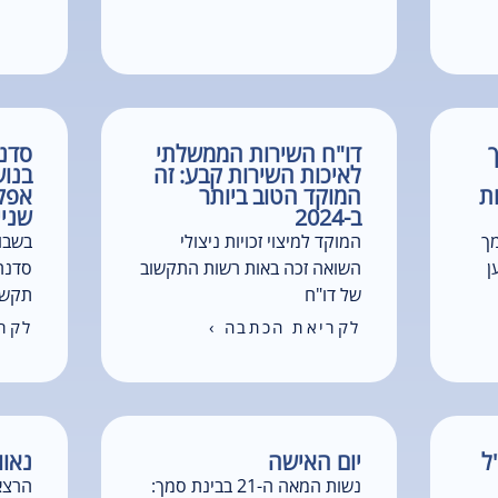
דו"ח השירות הממשלתי
סדנ
לאיכות השירות קבע: זה
בנוש
ות
המוקד הטוב ביותר
אפק
ב-2024
שניי
ך
המוקד למיצוי זכויות ניצולי
בשבוע
ן
השואה זכה באות רשות התקשוב
סדנה
של דו"ח
תקשו
לקריאת הכתבה ›
לקרי
ל
יום האישה
נאוו
נשות המאה ה-21 בבינת סמך:
הרצא