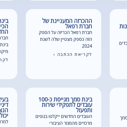
ההכרזה המעניינת של
בינ
נות
חברת רפאל
הכיר
החד
חברת רפאל הכריזה על הספק
חברת
הזה כספק מצטיין שלה לשנת
יסת כ-100 עובדים
בינת 
2024
מיקור
לקריאת הכתבה ›
לקרי
בינת סמך מגייסת כ-100
בעי
עובדים לתפקידי שירות
דיגי
ותפעול
הנצי
יכול
העובדים החדשים ייקלטו בגופים
סמך
למרו
מרכזיים מהמגזר הציבורי