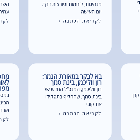
י
מנהיגות, לוחמות ופורצות דרך.
השראה
ה
יום האישה
עמית 
לקריאת הכתבה ›
לקרי
בא לבקר במאורת הנמר:
מחפש
רון ווליכמן, בינת סמך
לאומ
מפת
רון ווליכמן, המנכ"ל החדש של
קרן
במסג
בינת סמך, שהחליף בתפקידו
הבינ"
את קובי
אזרחי
לקריאת הכתבה ›
לקרי