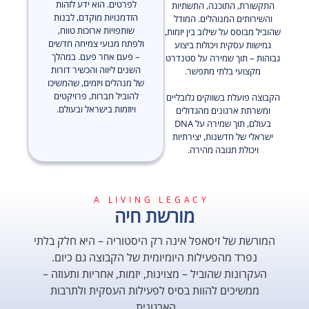
לפרטים. הוא ידע לזהות
התקשורת, התוכנה, התשתיות
הזדמנויות מוקדם, לבנות
והשירותים המנוהלים. המודל
שותפויות ארוכות טווח,
שהוביל מבוסס על שילוב בין יזמות,
ולפתח מנועי צמיחה חדשים
גמישות עסקית ויכולות ביצוע
– פעם אחר פעם. במהלך
גבוהות – תוך שמירה על סטנדרט
השנים ליווה והכשיר דורות
מקצועי בלתי מתפשר.
של מנהלים ויזמים, שהמשיכו
להוביל חברות, פרויקטים
הקבוצה פועלת בשווקים גלובליים
ויוזמות בישראל ובעולם.
ומשרתת ארגונים מהגדולים
בעולם, תוך שמירה על DNA
ישראלי של חדשנות, יצירתיות
ויכולת תגובה מהירה.
A LIVING LEGACY
מורשת חיה
המורשת של זיסאפל אינה רק היסטוריה – היא חלק בלתי
נפרד מהפעילות היומיומית של הקבוצה גם כיום.
העקרונות שהוביל – מצוינות, יזמות, אחריות ותעוזה –
ממשיכים להוות בסיס לפעילות העסקית ולתרבות
הארגונית.