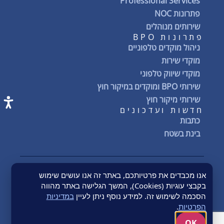
Professional Services
פתרונות NOC
שירותים מנוהלים
פתרונות BPO
ניהול מוקדים טלפוניים
מוקדי שירות
מוקדי שיווק טלפוני
שירותי BPO ומוקדים במיקור חוץ
שירותי מיקור חוץ
חדשות ועדכונים
כתבות
בינת בשטח
אנו מכבדים את פרטיותכם, באתר זה אנו עושים שימוש
Quality Policy
מדיניות הפרטיות
תנאי שימוש באתר
הצהרת נגישות
בקבצי עוגיות (Cookies), המשך הגלישה באתר מהווה
תנאים כללים
Terms & Conditions
Conflict Minerals
הסכמה לשימוש זה. למידע נוסף ניתן לעיין
במדיניות
© 2026 BYNET Semech | כל הזכויות שמורות
הפרטיות
.
OK