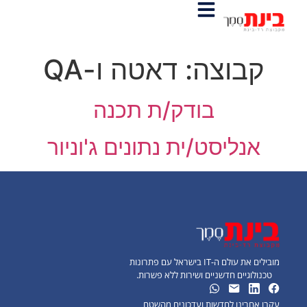
קבוצה:
דאטה ו-QA
בודק/ת תכנה
אנליסט/ית נתונים ג'וניור
מובילים את עולם ה-IT בישראל עם פתרונות
טכנולוגיים חדשניים ושירות ללא פשרות.
עקבו אחרינו לחדשות ועדכונים מהשטח