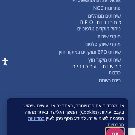
Professional Services
פתרונות NOC
שירותים מנוהלים
פתרונות BPO
ניהול מוקדים טלפוניים
מוקדי שירות
מוקדי שיווק טלפוני
שירותי BPO ומוקדים במיקור חוץ
שירותי מיקור חוץ
חדשות ועדכונים
כתבות
בינת בשטח
אנו מכבדים את פרטיותכם, באתר זה אנו עושים שימוש
Quality Policy
מדיניות הפרטיות
תנאי שימוש באתר
הצהרת נגישות
בקבצי עוגיות (Cookies), המשך הגלישה באתר מהווה
תנאים כללים
Terms & Conditions
Conflict Minerals
הסכמה לשימוש זה. למידע נוסף ניתן לעיין
במדיניות
© 2026 BYNET Semech | כל הזכויות שמורות
הפרטיות
.
OK