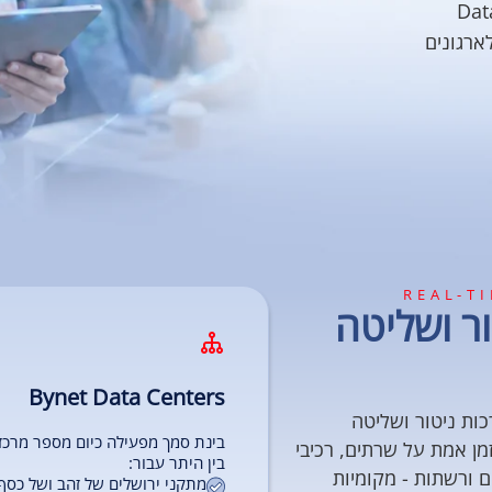
ציף של תשתיות מחשוב, רשתות ו־Data
 לארגונים
REAL-T
ר ושליטה
Bynet Data Centers
ערכות ניטור ושליטה
בינת סמך מפעילה כיום מספר מרכזי NOC
ן אמת על שרתים, רכיבי
בין היתר עבור:
ם ורשתות - מקומיות
מתקני ירושלים של זהב ושל כסף