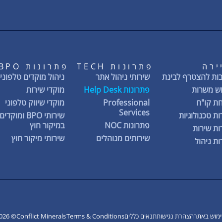
ירה
פתרונות TECH
פתרונות BPO
ות להצטרף לבינת
שירותי ניהול אתר
ניהול מוקדים טלפוניי
ש משרות
פתרונות Help Desk
מוקדי שירות
ת קו"ח
Professional
מוקדי שיווק טלפוני
Services
ת טכנולוגיות
שירותי BPO ומוקדים
פתרונות NOC
במיקור חוץ
ת שירות
שירותים מנוהלים
שירותי מיקור חוץ
ת ניהול
ימוש באתר
הצהרת נגישות
תנאים כללים
Terms & Conditions
Conflict Minerals
© 2026 BYNET Semech | כל הזכויות שמורות