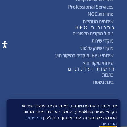
Professional Services
פתרונות NOC
שירותים מנוהלים
פתרונות BPO
ניהול מוקדים טלפוניים
מוקדי שירות
מוקדי שיווק טלפוני
שירותי BPO ומוקדים במיקור חוץ
שירותי מיקור חוץ
חדשות ועדכונים
כתבות
בינת בשטח
אנו מכבדים את פרטיותכם, באתר זה אנו עושים שימוש
Quality Policy
מדיניות הפרטיות
תנאי שימוש באתר
הצהרת נגישות
בקבצי עוגיות (Cookies), המשך הגלישה באתר מהווה
תנאים כללים
Terms & Conditions
Conflict Minerals
הסכמה לשימוש זה. למידע נוסף ניתן לעיין
במדיניות
© 2026 BYNET Semech | כל הזכויות שמורות
הפרטיות
.