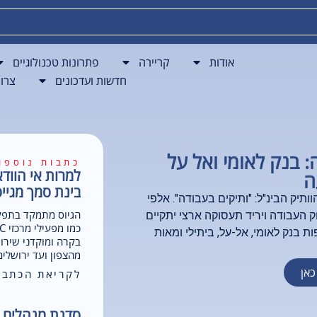
פתרונות BPO
חדשות ועדכונים
צרו קשר
אודות
קריירה
פתרונות טכנולוגיים
חדשות ועדכונים
צרו
 בנק לאומי ואל על
כתבות נוספו
למרות אי הוודא
ה
בינת סמך מגייסת כ-80
יק הבינ"ל: "ותיקים בעבודה". אלפי
הגיוס מתמקד בתפקי
ק העבודה ויריד תעסוקה ארצי יתקיים
בנק לאומי, אל-על, ביתילי ומאות
בקרה ומוקדני שירו
מהצפון ועד ירושלי
אן
לקריאת הכתבה