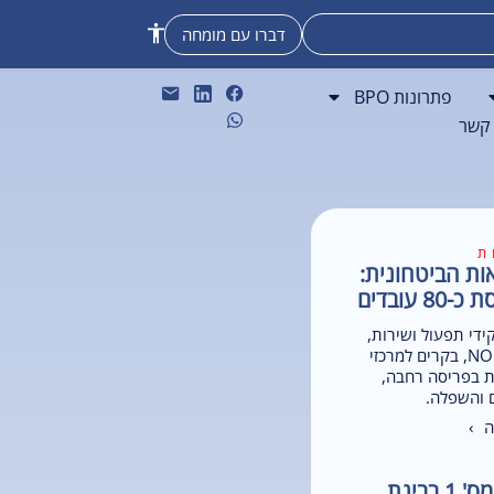
דברו עם מומחה
פתרונות BPO
 קשר
ת
ות הביטחונית:
 עובדים
די תפעול ושירות,
כמו מפעילי מרכזי NOC, בקרים למרכזי
ת בפריסה רחבה,
ם והשפלה.
 ›
סדנת מנהלים מס' 1 בבינת