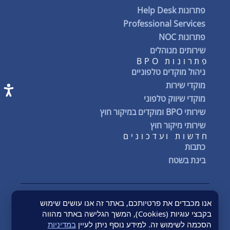
פתרונות Help Desk
Professional Services
פתרונות NOC
שירותים מנוהלים
פתרונות BPO
ניהול מוקדים טלפוניים
מוקדי שירות
מוקדי שיווק טלפוני
שירותי BPO ומוקדים במיקור חוץ
שירותי מיקור חוץ
חדשות ועדכונים
כתבות
בינת בשטח
אנו מכבדים את פרטיותכם, באתר זה אנו עושים שימוש
Quality Policy
מדיניות הפרטיות
תנאי שימוש באתר
הצהרת נגישות
בקבצי עוגיות (Cookies), המשך הגלישה באתר מהווה
תנאים כללים
Terms & Conditions
Conflict Minerals
הסכמה לשימוש זה. למידע נוסף ניתן לעיין
במדיניות
© 2026 BYNET Semech | כל הזכויות שמורות