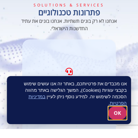
SOLUTIONS & SERVICES
פתרונות טכנולוגיים
אנחנו לא רק בונים תשתיות. אנחנו בונים את עתיד
החדשנות הישראלי.
BPO | OPERATIONS
אנו מכבדים את פרטיותכם, באתר זה אנו עושים שימוש
תפעול חכם
בקבצי עוגיות (Cookies), המשך הגלישה באתר מהווה
מקצה לקצה
הסכמה לשימוש זה. למידע נוסף ניתן לעיין
במדיניות
הקמה וניהול של מוקדי שירות, מכירה ותמיכה בחוד
הפרטיות
.
החנית של AI ו-Data. אנחנו בונים את המוקד
שמוביל את הלקוח לאורך כל המסע.
OK
לפתרונות ה-BPO שלנו